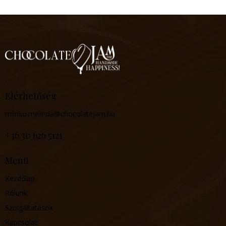
Elérhetőség
mlinko.melinda@chocolatejam.hu
‪+36 30 626 5121‬
Menü
Kezdőlap
Rólunk
Szolgáltatások
Kapcsolat