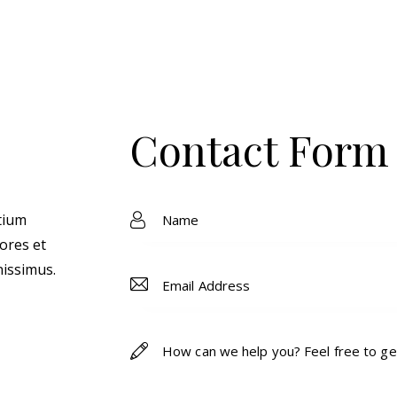
Contact Form
tium
ores et
nissimus.