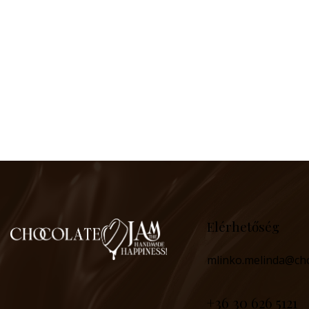
on
:
e:
Elérhetőség
mlinko.melinda@ch
‪+36 30 626 5121‬