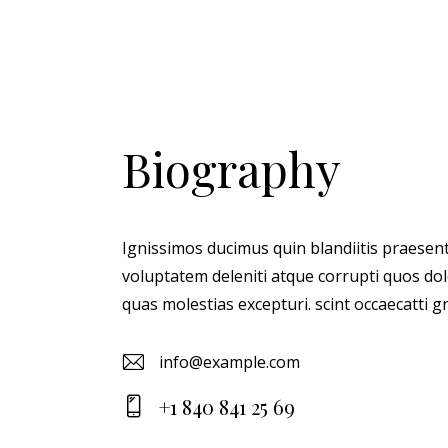
Biography
Ignissimos ducimus quin blandiitis praesen
voluptatem deleniti atque corrupti quos dol
quas molestias excepturi. scint occaecatti g
info@example.com
E-
+1 840 841 25 69
m
Ph
ail