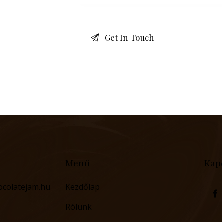
Menü
Kap
ocolatejam.hu
Kezdőlap
Rólunk