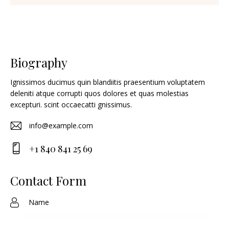
Biography
Ignissimos ducimus quin blandiitis praesentium voluptatem
deleniti atque corrupti quos dolores et quas molestias
excepturi. scint occaecatti gnissimus.
info@example.com
E-
+1 840 841 25 69
m
Ph
ail
on
Contact Form
:
e: