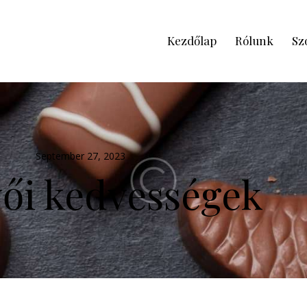
Kezdőlap
Rólunk
Sz
September 27, 2023
ői kedvességek