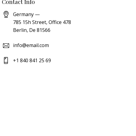
Contact Info
Germany —
785 15h Street, Office 478
Berlin, De 81566
info@email.com
+1 840 841 25 69