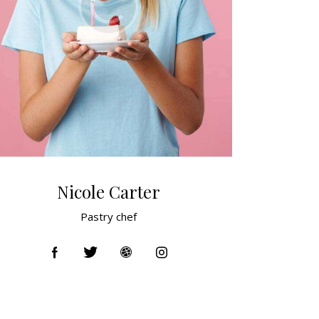
Nicole Carter
Pastry chef