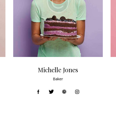
Michelle Jones
Baker